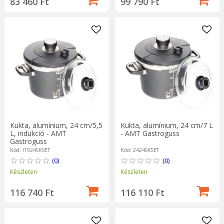
83 460 Ft
99 790 Ft
Kukta, alumínium, 24 cm/5,5
Kukta, alumínium, 24 cm/7 L
L, indukció - AMT
- AMT Gastroguss
Gastroguss
Kód: I1924SKSET
Kód: 2424SKSET
(0)
(0)
Készleten
Készleten
116 740 Ft
116 110 Ft