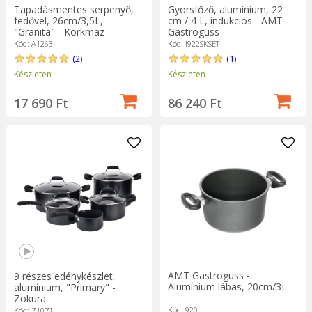
Tapadásmentes serpenyő,
Gyorsfőző, alumínium, 22
fedővel, 26cm/3,5L,
cm / 4 L, indukciós - AMT
"Granita" - Korkmaz
Gastroguss
Kód: A1263
Kód: I922SKSET
(2)
(1)
Készleten
Készleten
17 690 Ft
86 240 Ft
AMT Gastroguss -
9 részes edénykészlet,
Alumínium lábas, 20cm/3L
alumínium, "Primary" -
Zokura
Kód: 920
Kód: Z1071