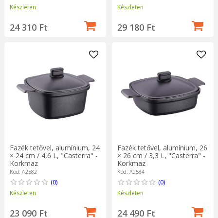
Készleten
Készleten
24 310 Ft
29 180 Ft
Fazék tetővel, alumínium, 24
Fazék tetővel, alumínium, 26
× 24 cm / 4,6 L, "Casterra" -
× 26 cm / 3,3 L, "Casterra" -
Korkmaz
Korkmaz
Kód: A2582
Kód: A2584
(0)
(0)
Készleten
Készleten
23 090 Ft
24 490 Ft