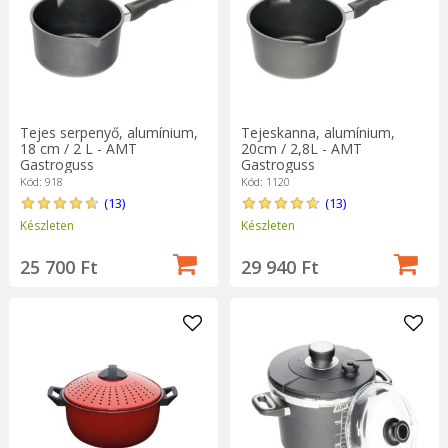
Tejes serpenyő, alumínium,
Tejeskanna, alumínium,
18 cm / 2 L - AMT
20cm / 2,8L - AMT
Gastroguss
Gastroguss
Kód: 918
Kód: 1120
(13)
(13)
Készleten
Készleten
25 700 Ft
29 940 Ft