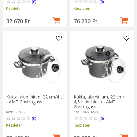
(0)
(0)
Készleten
Készleten
32 670 Ft
76 230 Ft
Kukta, alumínium, 22 cm/4 L
Kukta, alumínium, 22 cm/
- AMT Gastroguss
4,5 L, indukció - AMT
Gastroguss
Kód: 922SKSET
Kód: I1822SKSET
(0)
(0)
Készleten
Készleten