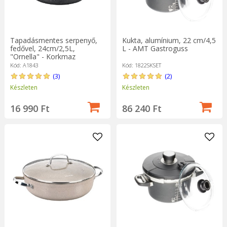
Tapadásmentes serpenyő,
Kukta, alumínium, 22 cm/4,5
fedővel, 24cm/2,5L,
L - AMT Gastroguss
"Ornella" - Korkmaz
Kód: A1843
Kód: 1822SKSET
(3)
(2)
Készleten
Készleten
16 990 Ft
86 240 Ft