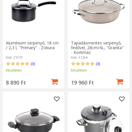
Alumínium serpenyő, 18 cm
Tapadásmentes serpenyő,
/ 2,3 l, "Primary" - Zokura
fedővel, 28cm/4L, "Granita"
- Korkmaz
Kód: Z1073
Kód: A1264
(3)
(3)
Készleten
Készleten
8 890 Ft
19 960 Ft