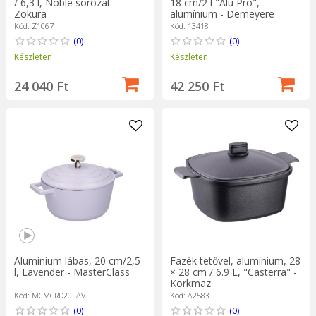
/ 6,3 l, Noble sorozat -
18 cm/2 l "Alu Pro",
Zokura
alumínium - Demeyere
Kód: Z1067
Kód: 13418
(0)
(0)
Készleten
Készleten
24 040 Ft
42 250 Ft
Alumínium lábas, 20 cm/2,5
Fazék tetővel, alumínium, 28
l, Lavender - MasterClass
× 28 cm / 6.9 L, "Casterra" -
Korkmaz
Kód: MCMCRD20LAV
Kód: A2583
(0)
(0)