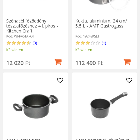
Szénacél főzőedény
Kukta, alumínium, 24 cm/
tésztafőzéshez 4 l, piros -
5,5 L - AMT Gastroguss
Kitchen Craft
Kód: WFPASTAPOT
Kód: 1924SKSET
(3)
(1)
Készleten
Készleten
12 020 Ft
112 490 Ft