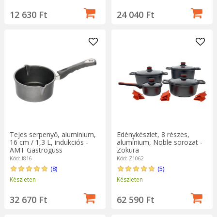
12 630 Ft
24 040 Ft
Tejes serpenyő, alumínium,
Edénykészlet, 8 részes,
16 cm / 1,3 L, indukciós -
alumínium, Noble sorozat -
AMT Gastroguss
Zokura
Kód: I816
Kód: Z1062
(8)
(5)
Készleten
Készleten
32 670 Ft
62 590 Ft