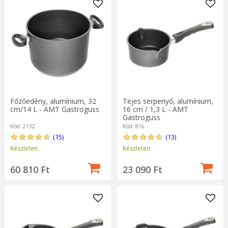
Főzőedény, alumínium, 32
Tejes serpenyő, alumínium,
cm/14 L - AMT Gastroguss
16 cm / 1,3 L - AMT
Gastroguss
Kód: 2132
Kód: 816
(15)
(13)
Készleten
Készleten
60 810 Ft
23 090 Ft