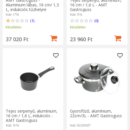
AMT Gastroguss -
Tejes serpenyő, alumínium,
Alumínium lábas, 16 cm/ 1,3
16 cm / 1,6 L - AMT
L, indukciós tűzhelyre
Gastroguss
Kód: I716
Kód: 916
(1)
(0)
Készleten
Készleten
37 020 Ft
23 960 Ft
Tejes serpenyő, alumínium,
Gyorsfőző, alumínium,
16 cm / 1,6 L, indukciós -
22cm/3L - AMT Gastroguss
AMT Gastroguss
Kód: I916
Kód: 822SKSET