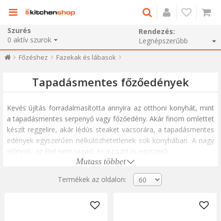
Szurés
Rendezés:
0
aktív szurok
Főzéshez
Fazekak és lábasok
Tapadásmentes főzőedények
Kevés újítás forradalmasította annyira az otthoni konyhát, mint
a tapadásmentes serpenyő vagy főzőedény. Akár finom omlettet
készít reggelire, akár lédús steaket vacsorára, a tapadásmentes
edények egyszerűen nélkülözhetetlenek sok konyhában. A nagy
előnyök: az étel nem ragad, és a tisztítás egyszerű.
Mutass többet
Még akkor is, ha nagyon kevés olajat használunk – vagy
egyáltalán nem – a tapadásmentes főzőedény biztosítja, hogy
Termékek az oldalon:
az étel könnyen rácsússzon a tányérra. Ez azt jelenti, hogy
kevesebb időt kell a mosogatónál tölteni, és több időt tölthet
azzal, hogy szeretteivel élvezze kedvenc ételeit.