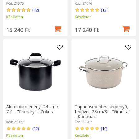
Kód: Z1075
Kód: Z1076
(12)
(12)
Készleten
Készleten
15 240 Ft
17 240 Ft
Alumínium edény, 24 cm /
Tapadásmentes serpenyő,
7,4 l, "Primary" - Zokura
fedővel, 28cm/8L, "Granita"
- Korkmaz
Kód: Z1077
Kód: A1262
(12)
(10)
Készleten
Készleten