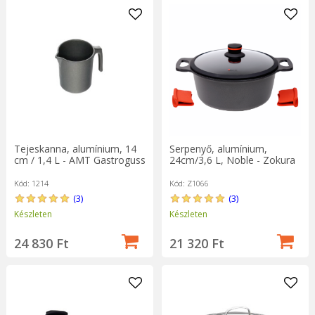
Tejeskanna, alumínium, 14
Serpenyő, alumínium,
cm / 1,4 L - AMT Gastroguss
24cm/3,6 L, Noble - Zokura
Kód: 1214
Kód: Z1066
(3)
(3)
Készleten
Készleten
24 830 Ft
21 320 Ft