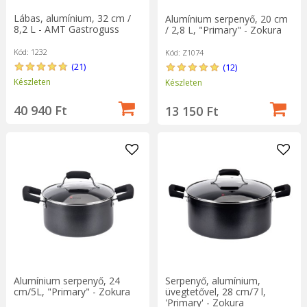
Lábas, alumínium, 32 cm /
Alumínium serpenyő, 20 cm
8,2 L - AMT Gastroguss
/ 2,8 L, "Primary" - Zokura
Kód: 1232
Kód: Z1074
(21)
(12)
Készleten
Készleten
40 940 Ft
13 150 Ft
Alumínium serpenyő, 24
Serpenyő, alumínium,
cm/5L, "Primary" - Zokura
üvegtetővel, 28 cm/7 l,
'Primary' - Zokura