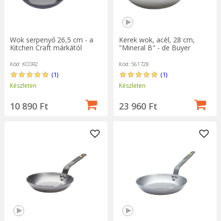
Wok serpenyő 26,5 cm - a
Kerek wok, acél, 28 cm,
Kitchen Craft márkától
"Mineral B" - de Buyer
Kód: KCOR2
Kód: 561728
(1)
(1)
Készleten
Készleten
10 890 Ft
23 960 Ft