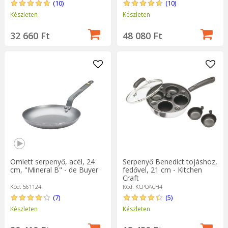
(10)
(10)
Készleten
Készleten
32 660 Ft
48 080 Ft
Omlett serpenyő, acél, 24
Serpenyő Benedict tojáshoz,
cm, "Mineral B" - de Buyer
fedővel, 21 cm - Kitchen
Craft
Kód: 561124
Kód: KCPOACH4
(7)
(5)
Készleten
Készleten