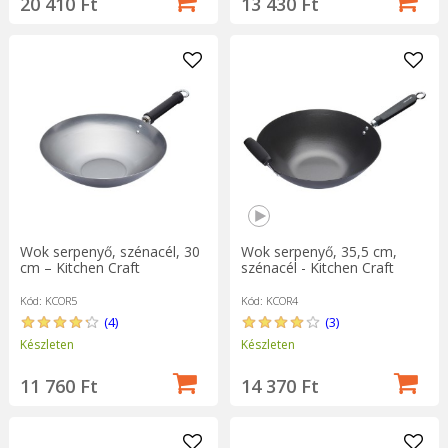
20 410 Ft
13 430 Ft
Wok serpenyő, szénacél, 30
Wok serpenyő, 35,5 cm,
cm – Kitchen Craft
szénacél - Kitchen Craft
Kód: KCOR5
Kód: KCOR4
(4)
(3)
Készleten
Készleten
11 760 Ft
14 370 Ft