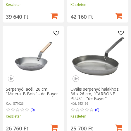
Készleten
Készleten
39 640 Ft
42 160 Ft
Serpenyő, acél, 26 cm,
Ovális serpenyő halakhoz,
"Mineral B Bois" - de Buyer
36 x 26 cm, "CARBONE
PLUS" - "de Buyer"
Kód: 571026
Kód: 513136
(0)
(0)
Készleten
Készleten
26 760 Ft
25 700 Ft