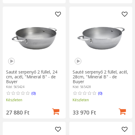
Sauté serpenyő 2 füllel, 24
Sauté serpenyő 2 füllel, acél,
cm, acél, "Mineral B" - de
28cm, "Mineral B" - de
Buyer
Buyer
Kód: 565424
Kód: 565428
(0)
(0)
Készleten
Készleten
27 880 Ft
33 970 Ft