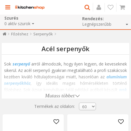
Szurés
Rendezés:
0
aktív szurok
Főzéshez
Serpenyők
Acél serpenyők
Sok
serpenyő
arról álmodozik, hogy ilyen legyen, de keveseknek
sikerül. Az acél serpenyő gyakran megtalálható a profi szakácsok
kezében kiváló hőtulajdonságai miatt, hasonlóan az
alumínium
serpenyőkhöz
, így ideális magas hőmérsékleten történő
főzéshez. Sok ázsiai konyhában talál például acélból készült
wok
Mutass többet
serpenyőket
, mert tökéletesek kevergetéshez, de grillezéshez,
sütéshez és pirításhoz is.
Termékek az oldalon:
Fontos, hogy ne keverjük össze az acél serpenyőket a
rozsdamentes acél serpenyőkkel
. Ahogy a neve is sugallja, az
acél és a rozsdamentes acél közötti egyik különbség az, hogy az