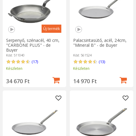
Új termék
Serpenyő, szénacél, 40 cm,
Palacsintasütő, acél, 24cm,
"CARBONE PLUS" - de
"Mineral B" - de Buyer
Buyer
Kód: 511040
Kód: 561524
(17)
(13)
Készleten
Készleten
34 670 Ft
14 970 Ft