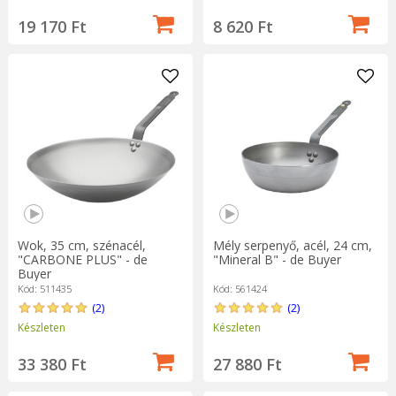
19 170 Ft
8 620 Ft
Wok, 35 cm, szénacél,
Mély serpenyő, acél, 24 cm,
"CARBONE PLUS" - de
"Mineral B" - de Buyer
Buyer
Kód: 511435
Kód: 561424
(2)
(2)
Készleten
Készleten
33 380 Ft
27 880 Ft