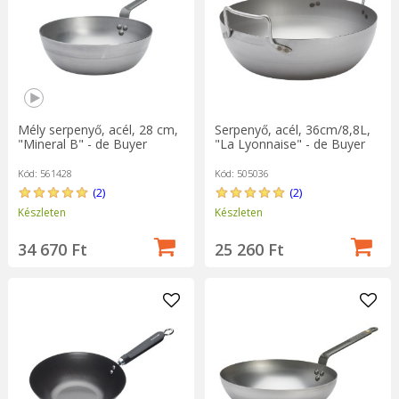
Mély serpenyő, acél, 28 cm,
Serpenyő, acél, 36cm/8,8L,
"Mineral B" - de Buyer
"La Lyonnaise" - de Buyer
Kód: 561428
Kód: 505036
(2)
(2)
Készleten
Készleten
34 670 Ft
25 260 Ft