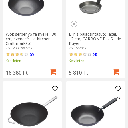
Wok serpenyő fa nyéllel, 30
Blinis palacsintasütő, acél,
cm, szénacél - a Kitchen
12 cm, CARBONE PLUS - de
Craft márkától
Buyer
Kód: PODLXWOK12
Kód: 514012
(3)
(4)
Készleten
Készleten
16 380 Ft
5 810 Ft