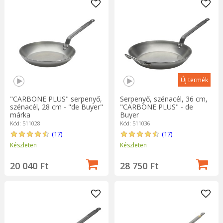
Új termék
"CARBONE PLUS" serpenyő,
Serpenyő, szénacél, 36 cm,
szénacél, 28 cm - "de Buyer"
"CARBONE PLUS" - de
márka
Buyer
Kód: 511028
Kód: 511036
(17)
(17)
Készleten
Készleten
20 040 Ft
28 750 Ft