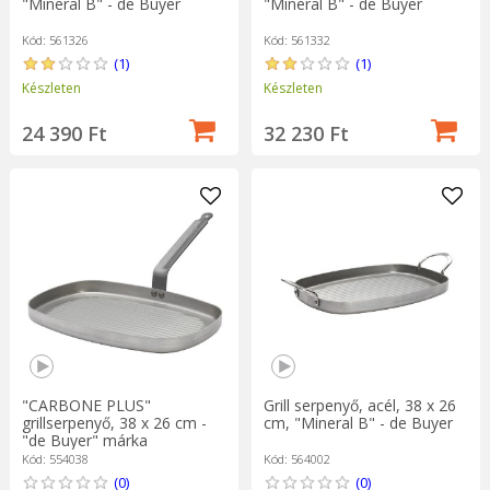
"Mineral B" - de Buyer
"Mineral B" - de Buyer
Kód: 561326
Kód: 561332
(1)
(1)
Készleten
Készleten
24 390 Ft
32 230 Ft
"CARBONE PLUS"
Grill serpenyő, acél, 38 x 26
grillserpenyő, 38 x 26 cm -
cm, "Mineral B" - de Buyer
"de Buyer" márka
Kód: 554038
Kód: 564002
(0)
(0)