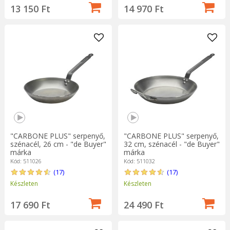
13 150 Ft
14 970 Ft
"CARBONE PLUS" serpenyő,
"CARBONE PLUS" serpenyő,
szénacél, 26 cm - "de Buyer"
32 cm, szénacél - "de Buyer"
márka
márka
Kód: 511026
Kód: 511032
(17)
(17)
Készleten
Készleten
17 690 Ft
24 490 Ft