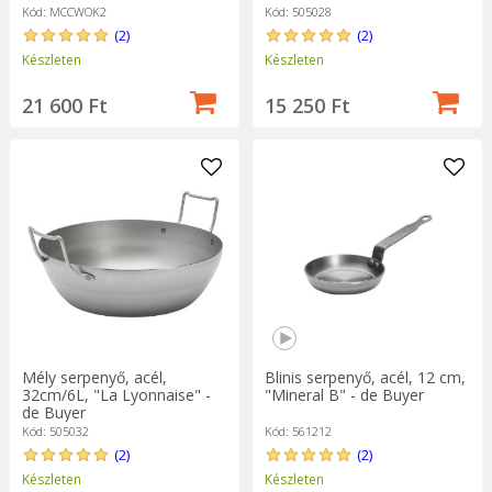
Kód: MCCWOK2
Kód: 505028
(2)
(2)
Készleten
Készleten
21 600 Ft
15 250 Ft
Mély serpenyő, acél,
Blinis serpenyő, acél, 12 cm,
32cm/6L, "La Lyonnaise" -
"Mineral B" - de Buyer
de Buyer
Kód: 505032
Kód: 561212
(2)
(2)
Készleten
Készleten