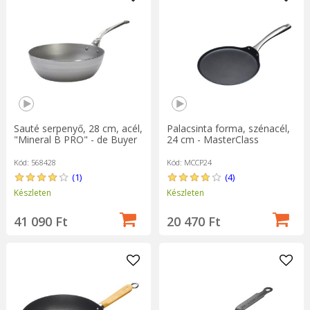
Sauté serpenyő, 28 cm, acél,
Palacsinta forma, szénacél,
"Mineral B PRO" - de Buyer
24 cm - MasterClass
Kód: 568428
Kód: MCCP24
(1)
(4)
Készleten
Készleten
41 090 Ft
20 470 Ft