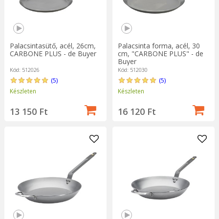
során felépített természetes tapadásmentes réteget.
Palacsintasütő, acél, 26cm,
Palacsinta forma, acél, 30
CARBONE PLUS - de Buyer
cm, "CARBONE PLUS" - de
Buyer
Kód: 512026
Kód: 512030
(5)
(5)
Készleten
Készleten
13 150 Ft
16 120 Ft