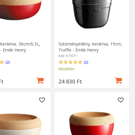
, kerámia, 36cm/6,5L,
Süteményedény, kerámia, 19cm,
- Emile Henry
Truffle - Emile Henry
Kód: 875571
(2)
(2)
Készleten
Ft
24 830 Ft