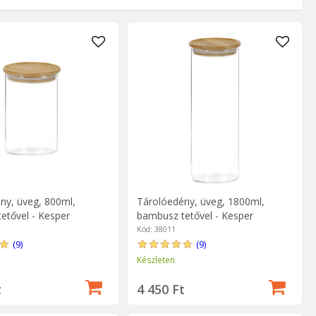
séhez, de figyelni kell az élelmiszerek típusára is - néhányuk,
ny, üveg, 800ml,
Tárolóedény, üveg, 1800ml,
etővel - Kesper
bambusz tetővel - Kesper
Kód: 38011
(9)
(9)
Készleten
t
4 450 Ft