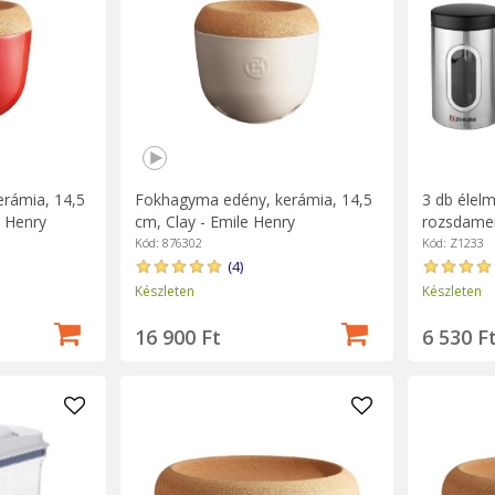
rámia, 14,5
Fokhagyma edény, kerámia, 14,5
3 db élelm
 Henry
cm, Clay - Emile Henry
rozsdamen
Kód: 876302
Kód: Z1233
(4)
Készleten
Készleten
16 900 Ft
6 530 F