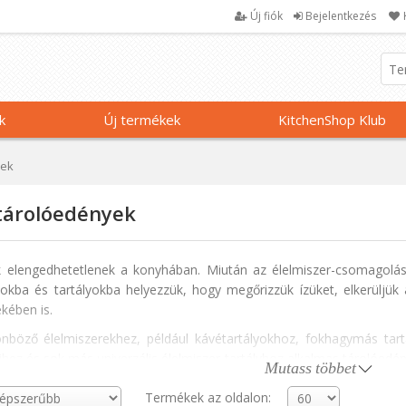
Új fiók
Bejelentkezés
k
Új termékek
KitchenShop Klub
yek
 tárolóedények
 elengedhetetlenek a konyhában. Miután az élelmiszer-csomagolást 
zokba és tartályokba helyezzük, hogy megőrizzük ízüket, elkerüljü
kében is.
önböző élelmiszerekhez, például kávétartályokhoz, fokhagymás tar
ihez és sok más univerzális élelmiszer-tartályhoz alkalmas tárolóedény
Mutass többet
ől, műanyagból, rozsdamentes acélból és más, élelmiszerek táro
Termékek az oldalon: