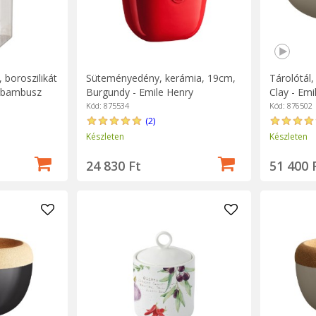
 boroszilikát
Süteményedény, kerámia, 19cm,
Tárolótál
, bambusz
Burgundy - Emile Henry
Clay - Emi
Kód: 875534
Kód: 876502
(2)
Készleten
Készleten
24 830 Ft
51 400 