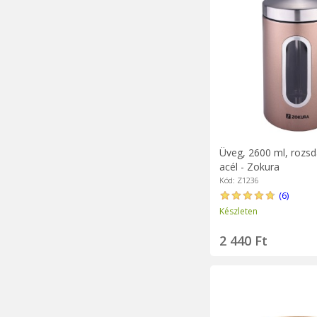
Üveg, 2600 ml, rozs
acél - Zokura
Kód: Z1236
(6)
Készleten
2 440 Ft