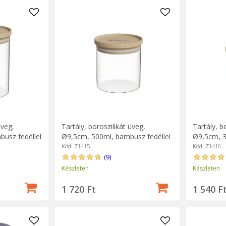
üveg,
Tartály, boroszilikát üveg,
Tartály, b
usz fedéllel
Ø9,5cm, 500ml, bambusz fedéllel
Ø9,5cm, 3
- Zokura
- Zokura
Kód: Z1415
Kód: Z1416
(9)
Készleten
Készleten
1 720 Ft
1 540 F