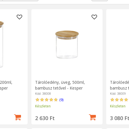
sztétikusak, elegánsak, és előnyt biztosítanak a tartalom megtekinté
lott sötét helyen tartani, hogy megőrizze színüket és frissességüket.
1200ml,
Tárolóedény, üveg, 500ml,
Tárolóedé
sper
bambusz tetővel - Kesper
bambusz t
Kód: 38008
Kód: 38009
(9)
Készleten
Készleten
2 630 Ft
3 080 F