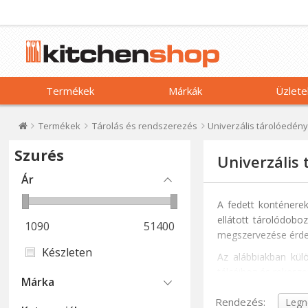
Termékek
Márkák
Üzlete
Termékek
Tárolás és rendszerezés
Univerzális tárolóedén
Szurés
Univerzális
Ár
A fedett konténerek
ellátott tárolódobo
1090
51400
megszervezése érde
Készleten
Az alábbiakban kül
tálcáihoz és rekesze
Márka
Válasszon az üvegb
Rendezés: