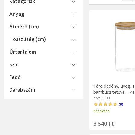
átlátszó tartályok e
Kategoriák
például a kávé, aján
Anyag
Átmérő (cm)
Hosszúság (cm)
Űrtartalom
Szín
Fedő
Tárolóedény, üveg, 
Darabszám
bambusz tetővel - Ke
Kód: 38010
(9)
Készleten
3 540 Ft