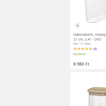
Gabonatartó, műanya
21 cm, 2,4 l - OXO
Kód: 11113900
(3)
Készleten
8 980 Ft