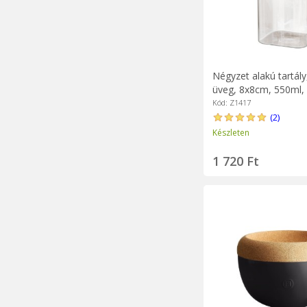
Négyzet alakú tartály,
üveg, 8x8cm, 550ml
fedéllel - Zokura
Kód: Z1417
(2)
Készleten
1 720 Ft