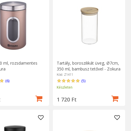
0 ml, rozsdamentes
Tartály, boroszilikát üveg, Ø7cm,
ura
350 ml, bambusz tetővel - Zokura
Kód: Z1411
(6)
(5)
Készleten
t
1 720 Ft