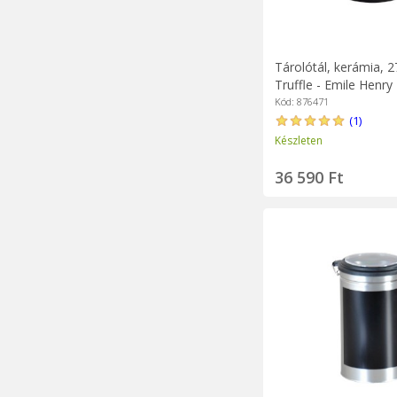
Tárolótál, kerámia, 
Truffle - Emile Henry
Kód: 876471
(1)
Készleten
36 590 Ft