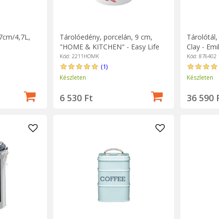
27cm/4,7L,
Tárolóedény, porcelán, 9 cm,
Tárolótál
"HOME & KITCHEN" - Easy Life
Clay - Emi
Kód: 2211HOMK
Kód: 876402
(1)
Készleten
Készleten
6 530 Ft
36 590 