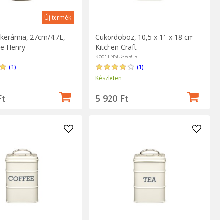
Új termék
, kerámia, 27cm/4.7L,
Cukordoboz, 10,5 x 11 x 18 cm -
le Henry
Kitchen Craft
Kód: LNSUGARCRE
(1)
(1)
Készleten
Ft
5 920 Ft