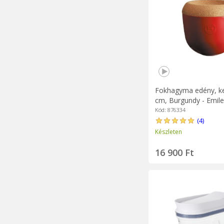
Fokhagyma edény, ke
cm, Burgundy - Emile
Kód: 876334
(4)
Készleten
16 900 Ft