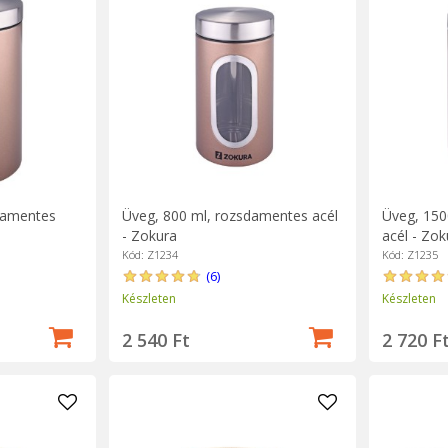
damentes
Üveg, 800 ml, rozsdamentes acél
Üveg, 150
- Zokura
acél - Zok
Kód: Z1234
Kód: Z1235
(6)
Készleten
Készleten
2 540 Ft
2 720 F