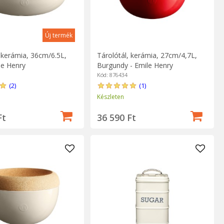
Új termék
, kerámia, 36cm/6.5L,
Tárolótál, kerámia, 27cm/4,7L,
le Henry
Burgundy - Emile Henry
Kód: 876434
(2)
(1)
Készleten
Ft
36 590 Ft