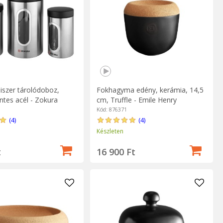
iszer tárolódoboz,
Fokhagyma edény, kerámia, 14,5
tes acél - Zokura
cm, Truffle - Emile Henry
Kód: 876371
(4)
(4)
Készleten
t
16 900 Ft