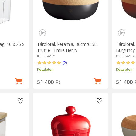
g, 10 x 26 x
Tárolótál, kerámia, 36cm/6,5L,
Tárolótál
Truffle - Emile Henry
Burgundy 
Kód: 876571
Kód: 876534
(2)
Készleten
Készleten
51 400 Ft
51 400 