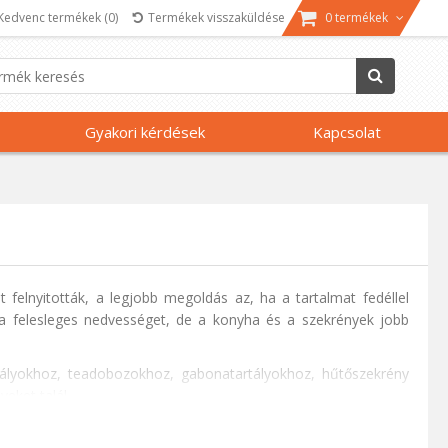
Kedvenc termékek
(0)
Termékek visszaküldése
0 termékek
Gyakori kérdések
Kapcsolat
felnyitották, a legjobb megoldás az, ha a tartalmat fedéllel
k a felesleges nedvességet, de a konyha és a szekrények jobb
tályokhoz, teadobozokhoz, gabonatartályokhoz, hűtőszekrény
eket talál.
lására alkalmas anyagokból készült tárolóedények közül. Az