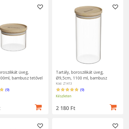
oroszilikát üveg,
Tartály, boroszilikát üveg,
00ml, bambusz tetővel
Ø9,5cm, 1100 ml, bambusz
fedéllel - Zokura
Kód: Z1413
(9)
(9)
Készleten
t
2 180 Ft