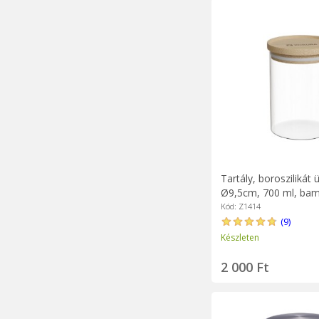
Tartály, boroszilikát 
Ø9,5cm, 700 ml, bamb
- Zokura
Kód: Z1414
(9)
Készleten
2 000 Ft