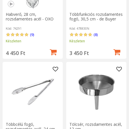
Habverő, 28 cm,
Többfunkciós rozsdamentes
rozsdamentes acél - OXO
fogó, 30,5 cm - de Buyer
Kód: 74291
Kód: 478830N
(9)
(8)
Készleten
Készleten
4 450 Ft
3 450 Ft
Többcélú fogó,
Tölcsér, rozsdamentes acél,
rozsdamentes acél, 24 cm -
12 cm