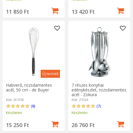
11 850 Ft
13 420 Ft
Új termék
Habverő, rozsdamentes
7 részes konyhai
acél, 50 cm - de Buyer
edénykészlet, rozsdamentes
acél - Zokura
Kód: 261050
Kód: Z1024
(8)
(7)
Készleten
Készleten
15 250 Ft
26 760 Ft