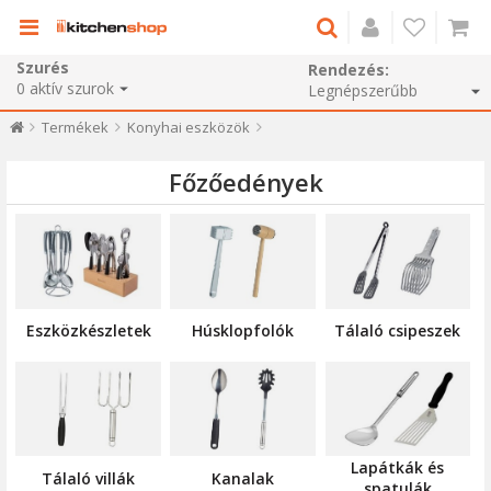
Szurés
Rendezés:
0
aktív szurok
Termékek
Konyhai eszközök
Főzőedények
Eszközkészletek
Húsklopfolók
Tálaló csipeszek
Lapátkák és
Tálaló villák
Kanalak
spatulák