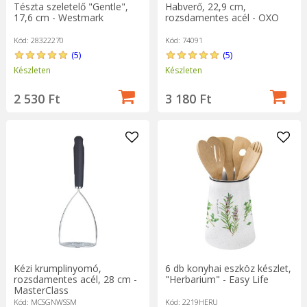
Tészta szeletelő "Gentle",
Habverő, 22,9 cm,
17,6 cm - Westmark
rozsdamentes acél - OXO
Kód: 28322270
Kód: 74091
(5)
(5)
Készleten
Készleten
2 530 Ft
3 180 Ft
Kézi krumplinyomó,
6 db konyhai eszköz készlet,
rozsdamentes acél, 28 cm -
"Herbarium" - Easy Life
MasterClass
Kód: MCSGNWSSM
Kód: 2219HERU