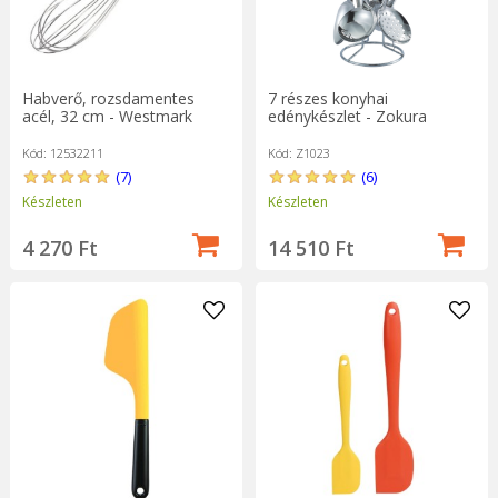
Habverő, rozsdamentes
7 részes konyhai
acél, 32 cm - Westmark
edénykészlet - Zokura
Kód: 12532211
Kód: Z1023
(7)
(6)
Készleten
Készleten
4 270 Ft
14 510 Ft