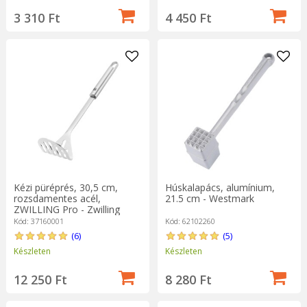
3 310 Ft
4 450 Ft
Kézi püréprés, 30,5 cm,
Húskalapács, alumínium,
rozsdamentes acél,
21.5 cm - Westmark
ZWILLING Pro - Zwilling
Kód: 37160001
Kód: 62102260
(6)
(5)
Készleten
Készleten
12 250 Ft
8 280 Ft