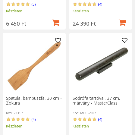
(5)
(4)
Készleten
Készleten
6 450 Ft
24 390 Ft
Spatula, bambuszfa, 30 cm -
Sodrófa tartóval, 37 cm,
Zokura
márvány - MasterClass
Kód: Z1157
Kód: MCGRANRP
(4)
(4)
Készleten
Készleten