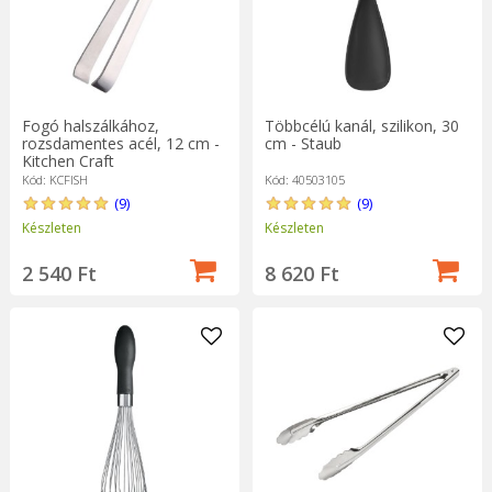
Fogó halszálkához,
Többcélú kanál, szilikon, 30
rozsdamentes acél, 12 cm -
cm - Staub
Kitchen Craft
Kód: KCFISH
Kód: 40503105
(9)
(9)
Készleten
Készleten
2 540 Ft
8 620 Ft