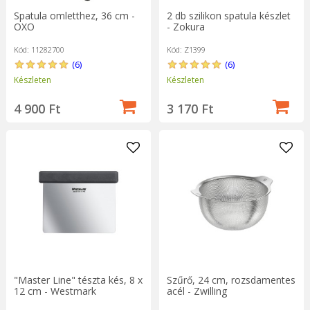
Spatula omletthez, 36 cm -
2 db szilikon spatula készlet
OXO
- Zokura
Kód: 11282700
Kód: Z1399
(6)
(6)
Készleten
Készleten
4 900 Ft
3 170 Ft
"Master Line" tészta kés, 8 x
Szűrő, 24 cm, rozsdamentes
12 cm - Westmark
acél - Zwilling