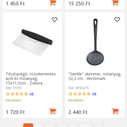
1 450 Ft
15 250 Ft
Tésztavágó, rozsdamentes
"Gentle" skimmer, műanyag,
acél és műanyag,
32,2 cm - Westmark
15x11,5cm - Zokura
Kód: Z1335
Kód: 28502270
(4)
(4)
Készleten
Készleten
1 720 Ft
2 440 Ft