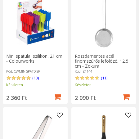
Mini spatula, szilikon, 21 cm
Rozsdamentes acél
- Colourworks
finomszűrős lefölöző, 12,5
cm - Zokura
Kód: CWMINISPATDISP
Kód: Z1144
(13)
(11)
Készleten
Készleten
2 360 Ft
2 090 Ft