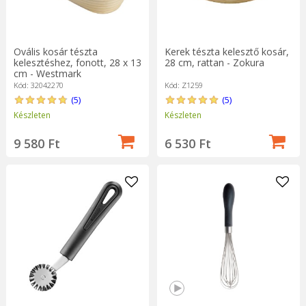
Ovális kosár tészta
Kerek tészta kelesztő kosár,
kelesztéshez, fonott, 28 x 13
28 cm, rattan - Zokura
cm - Westmark
Kód: 32042270
Kód: Z1259
(5)
(5)
Készleten
Készleten
9 580 Ft
6 530 Ft