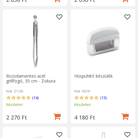
Rozsdamentes acél
Húspuhító készülék
grillfogó, 35 cm - Zokura
Kód: Z1126
Kód: XJ518
(14)
(13)
Készleten
Készleten
2 270 Ft
4 180 Ft