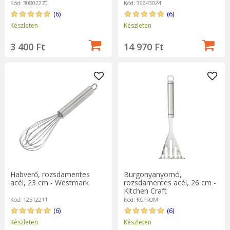
Kód: 30802270
Kód: 39643024
(6)
(6)
Készleten
Készleten
3 400 Ft
14 970 Ft
Habverő, rozsdamentes
Burgonyanyomó,
acél, 23 cm - Westmark
rozsdamentes acél, 26 cm -
Kitchen Craft
Kód: 12512211
Kód: KCPROM
(6)
(6)
Készleten
Készleten