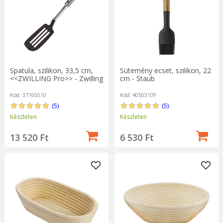
Spatula, szilikon, 33,5 cm,
Sütemény ecset, szilikon, 22
<<ZWILLING Pro>> - Zwilling
cm - Staub
Kód: 37160010
Kód: 40503109
(5)
(5)
Készleten
Készleten
13 520 Ft
6 530 Ft