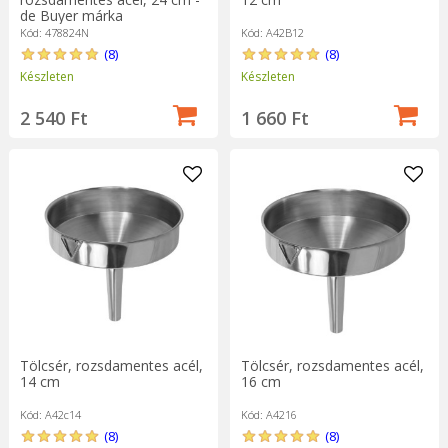
de Buyer márka
Kód: 478824N
Kód: A42B12
(8)
(8)
Készleten
Készleten
2 540 Ft
1 660 Ft
Tölcsér, rozsdamentes acél,
Tölcsér, rozsdamentes acél,
14 cm
16 cm
Kód: A42c14
Kód: A4216
(8)
(8)