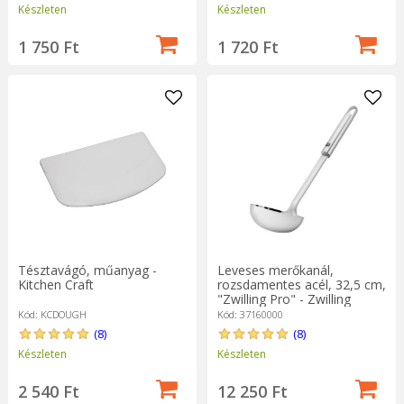
Készleten
Készleten
1 750 Ft
1 720 Ft
Tésztavágó, műanyag -
Leveses merőkanál,
Kitchen Craft
rozsdamentes acél, 32,5 cm,
"Zwilling Pro" - Zwilling
Kód: KCDOUGH
Kód: 37160000
(8)
(8)
Készleten
Készleten
2 540 Ft
12 250 Ft