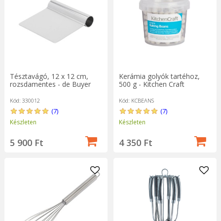
Tésztavágó, 12 x 12 cm,
Kerámia golyók tartéhoz,
rozsdamentes - de Buyer
500 g - Kitchen Craft
Kód: 330012
Kód: KCBEANS
(7)
(7)
Készleten
Készleten
5 900 Ft
4 350 Ft