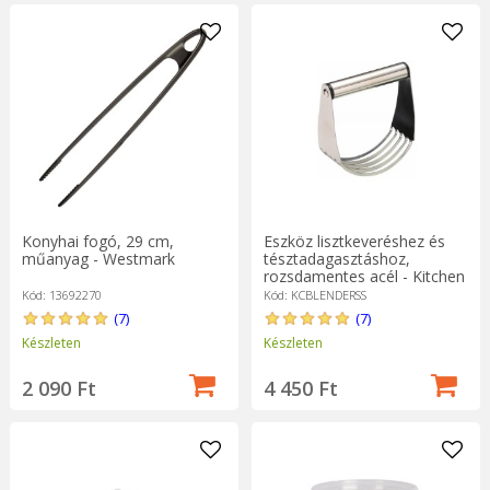
Konyhai fogó, 29 cm,
Eszköz lisztkeveréshez és
műanyag - Westmark
tésztadagasztáshoz,
rozsdamentes acél - Kitchen
Craft
Kód: 13692270
Kód: KCBLENDERSS
(7)
(7)
Készleten
Készleten
2 090 Ft
4 450 Ft