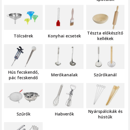
Tészta előkészítő
Tölcsérek
Konyhai ecsetek
kellékek
Hús fecskendő,
Merőkanalak
Szűrőkanál
pác fecskendő
Nyárspálcikák és
Szűrők
Habverők
hústűk