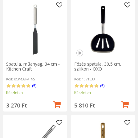
Spatula, műanyag, 34 cm -
Főzés spatula, 30,5 cm,
Kitchen Craft
szilikon - OXO
Kód: KCPROSPATNS
Kód: 1071533
(5)
(5)
Készleten
Készleten
3 270 Ft
5 810 Ft