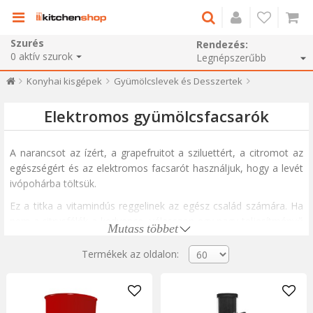
Szurés
Rendezés:
0
aktív szurok
Konyhai kisgépek
Gyümölcslevek és Desszertek
Elektromos gyümölcsfacsarók
A narancsot az ízért, a grapefruitot a sziluettért, a citromot az
egészségért és az elektromos facsarót használjuk, hogy a levét
ivópohárba töltsük.
Ez a titka a vitamindús reggelinek az egész család számára. Ha
nem a citrusfélék a kedvence, válasszon egy nagy teljesítményű
Mutass többet
lassú facsarót a gyümölcsökhöz és zöldségekhez, amely még a
gyökeres zöldségeket, almát vagy kemény zöldségeket is ki
Termékek az oldalon:
tudja préselni. Levesekhez, gyümölcslevekhez és
paradicsomkonzervekhez az érett paradicsom préselésére és
szűrésére szolgáló eszközök széles skáláját biztosítjuk - az őszi