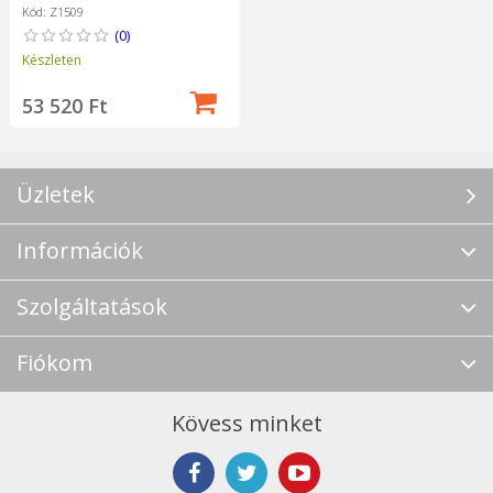
Kód: Z1509
(0)
Készleten
53 520 Ft
Üzletek
Információk
Szolgáltatások
Fiókom
Kövess minket