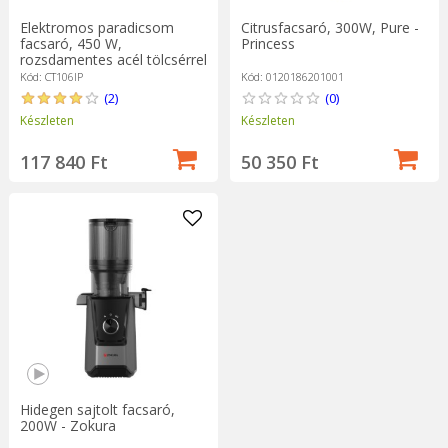
Elektromos paradicsom
Citrusfacsaró, 300W, Pure -
facsaró, 450 W,
Princess
rozsdamentes acél tölcsérrel
- Cibustek
Kód: CT106IP
Kód: 0120186201001
(2)
(0)
Készleten
Készleten
117 840 Ft
50 350 Ft
Hidegen sajtolt facsaró,
200W - Zokura