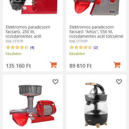
Elektromos paradicsom
Elektromos paradicsom
facsaró, 250 W,
facsaró "Artus", 550 W,
rozsdamentes acél
rozsdamentes acél tölcsérrel
tartozékokkal - Cibustek
- Cibustek
Kód: CT107R
Kód: CT105IP
(4)
(2)
Készleten
Készleten
135 160 Ft
89 810 Ft