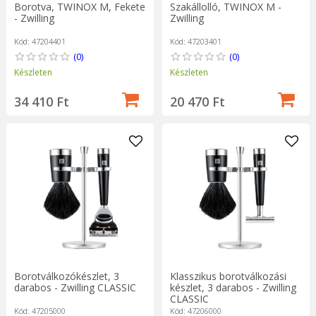
Borotva, TWINOX M, Fekete
Szakállolló, TWINOX M -
- Zwilling
Zwilling
Kód: 47204401
Kód: 47203401
(0)
(0)
Készleten
Készleten
34 410 Ft
20 470 Ft
Borotválkozókészlet, 3
Klasszikus borotválkozási
darabos - Zwilling CLASSIC
készlet, 3 darabos - Zwilling
CLASSIC
Kód: 47205000
Kód: 47206000