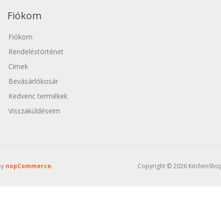
 magasak, és közvetlenül a padlón helyezhetők el. Ha nem szeretne a 
küli ventilátort. A vezeték nélküli rendszer lehetővé teszi a ventiláto
Fiókom
Fiókom
Rendeléstörténet
Címek
Bevásárlókosár
Kedvenc termékek
Visszaküldéseim
by
nopCommerce
.
Copyright © 2026 KitchenShop 