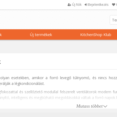
Új fiók
Bejelentkezés
k
Új termékek
KitchenShop Klub
k
is olyan esetekben, amikor a forró levegő túlnyomó, és nincs ho
álják a légkondicionálást.
okozattal és szellőztető modullal felszerelt ventilátorok modern funk
ányító, intelligens és megbízható megoldásokká váltak a forró napok
Mutass többet
r kompakt és könnyen szállítható, alkalmas kis vagy zsúfolt helyiségek