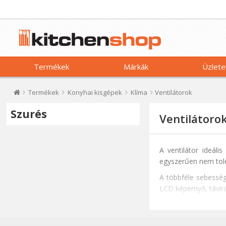
Termékek
Márkák
Üzlete
Termékek
Konyhai kisgépek
Klíma
Ventilátorok
Szurés
Ventilátoro
A ventilátor ideál
egyszerűen nem toler
A többféle sebességf
LCD képernyő, távir
Az asztali ventiláto