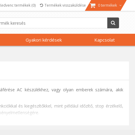
Kedvenc termékek
(0)
Termékek visszaküldése
0 termékek
Gyakori kérdések
Kapcsolat
zzáférése AC készülékhez, vagy olyan emberek számára, akik
ciókkal és kiegészítőkkel, mint például időzítő, stop érzékelő,
 kényelmetlenségére.
be.