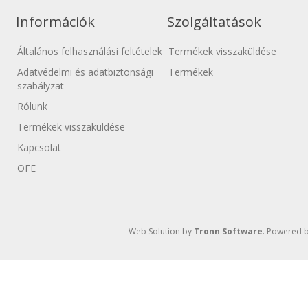
A szobaventilátorok
válasszon vezeték nél
Információk
Szolgáltatások
Általános felhasználási feltételek
Termékek visszaküldése
Adatvédelmi és adatbiztonsági
Termékek
szabályzat
Rólunk
Termékek visszaküldése
Kapcsolat
OFE
Web Solution by
Tronn Software
. Powered 