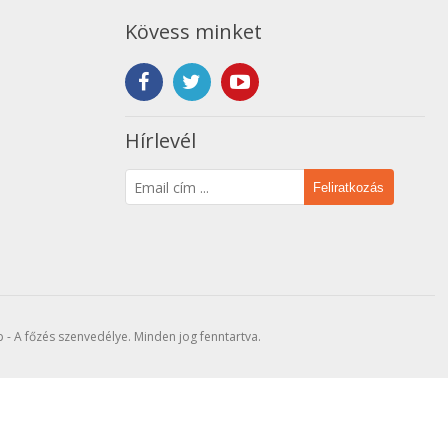
konnektortól vagy a ventilátor tápkábelének hosszától függeni,
r használatát a teraszon és akár a kertben is.
Kövess minket
Hírlevél
Feliratkozás
- A főzés szenvedélye. Minden jog fenntartva.