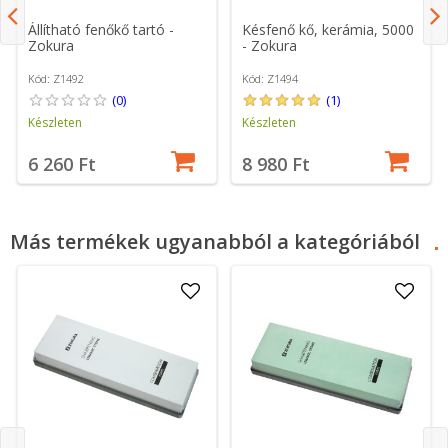
Állítható fenőkő tartó -
Késfenő kő, kerámia, 5000
Zokura
- Zokura
Kód: Z1492
Kód: Z1494
(0)
(1)
Készleten
Készleten
6 260 Ft
8 980 Ft
Más termékek ugyanabból a kategóriából