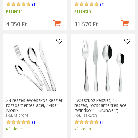
(1)
(1)
Készleten
Készleten
4 350 Ft
31 570 Ft
24 részes evőeszköz készlet,
Evőeszköz készlet, 16
rozsdamentes acél, "Pisa" -
részes, rozsdamentes acél,
Monix
"Windsor" - Grunwerg
Kód: M191074
Kód: 16BXWDR
(1)
(1)
Készleten
Készleten