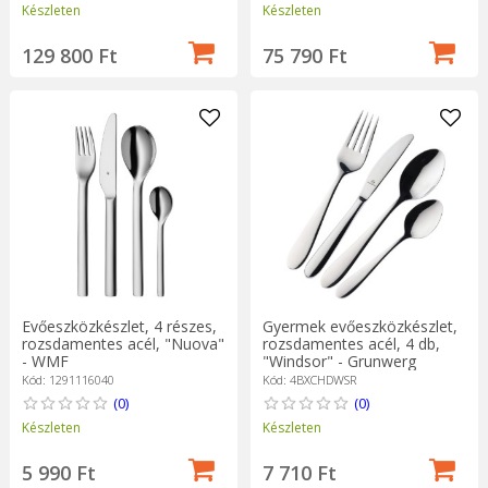
Készleten
Készleten
129 800 Ft
75 790 Ft
Evőeszközkészlet, 4 részes,
Gyermek evőeszközkészlet,
rozsdamentes acél, "Nuova"
rozsdamentes acél, 4 db,
- WMF
"Windsor" - Grunwerg
Kód: 1291116040
Kód: 4BXCHDWSR
(0)
(0)
Készleten
Készleten
5 990 Ft
7 710 Ft