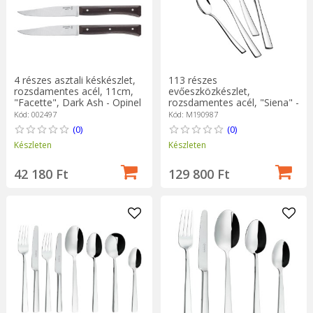
4 részes asztali késkészlet,
113 részes
rozsdamentes acél, 11cm,
evőeszközkészlet,
"Facette", Dark Ash - Opinel
rozsdamentes acél, "Siena" -
Monix
Kód: 002497
Kód: M190987
(0)
(0)
Készleten
Készleten
42 180 Ft
129 800 Ft