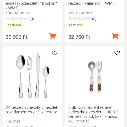
evőeszközkészlet, "Boston"
részes, "Palermo" - WMF
- WMF
Kód: 1120006043
Kód: 1177006043
(0)
(0)
Készleten
Készleten
39 900 Ft
32 760 Ft
24 részes evőeszköz készlet,
2 db rozsdamentes acél
rozsdamentes acél - Zokura
evőeszköz készlet, "Infant"
termékcsalád, kék - Cuitisan
Kód: Z1244
Kód: EC10301B