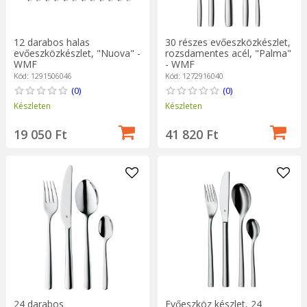
12 darabos halas
30 részes evőeszközkészlet,
evőeszközkészlet, "Nuova" -
rozsdamentes acél, "Palma"
WMF
- WMF
Kód: 1291506046
Kód: 1272916040
(0)
(0)
Készleten
Készleten
19 050 Ft
41 820 Ft
24 darabos
Evőeszköz készlet, 24