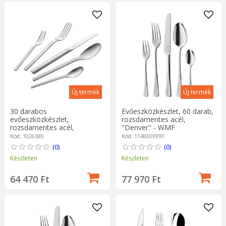
Új termék
Új termék
30 darabos
Evőeszközkészlet, 60 darab,
evőeszközkészlet,
rozsdamentes acél,
rozsdamentes acél,
"Denver" - WMF
"Minimale", Matted - Zwilling
Kód: 1026380
Kód: 1148009990
(0)
(0)
Készleten
Készleten
64 470 Ft
77 970 Ft