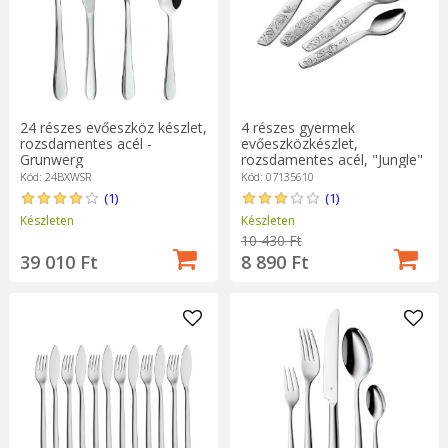
24 részes evőeszköz készlet,
4 részes gyermek
rozsdamentes acél -
evőeszközkészlet,
Grunwerg
rozsdamentes acél, "Jungle"
- Zwilling
Kód: 24BXWSR
Kód: 07135610
(1)
(1)
Készleten
Készleten
10 430 Ft
39 010 Ft
8 890 Ft