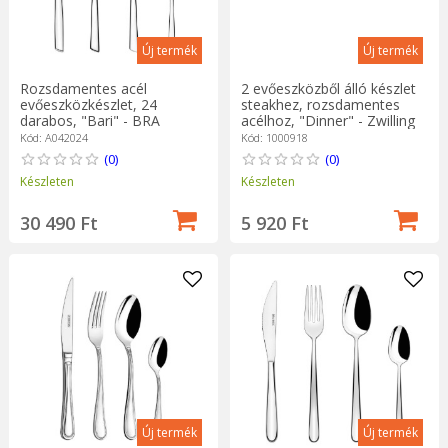
Új termék
Új termék
Rozsdamentes acél
2 evőeszközből álló készlet
evőeszközkészlet, 24
steakhez, rozsdamentes
darabos, "Bari" - BRA
acélhoz, "Dinner" - Zwilling
Kód: A042024
Kód: 1000918
(0)
(0)
Készleten
Készleten
30 490 Ft
5 920 Ft
Új termék
Új termék