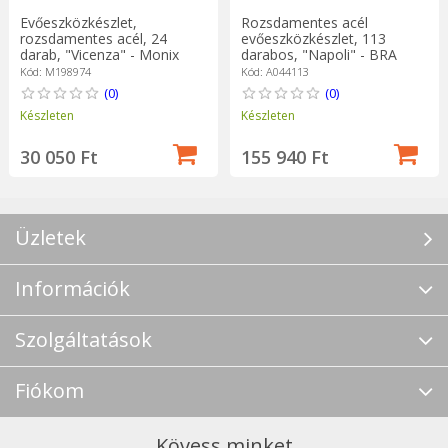
Evőeszközkészlet,
Rozsdamentes acél
rozsdamentes acél, 24
evőeszközkészlet, 113
darab, "Vicenza" - Monix
darabos, "Napoli" - BRA
Kód: M198974
Kód: A044113
(0)
(0)
Készleten
Készleten
30 050 Ft
155 940 Ft
Üzletek
Információk
Szolgáltatások
Fiókom
Kövess minket