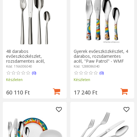
48 darabos
Gyerek evőeszközkészlet, 4
evőeszközkészlet,
darabos, rozsdamentes
rozsdamentes acél,
acél, "Paw Patrol" - WMF
"Philadelphia" - WMF
Kód: 1166006040
Kód: 1288086040
(0)
(0)
Készleten
Készleten
60 110 Ft
17 240 Ft