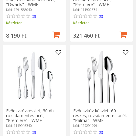
"Dwarfs" - WMF
"Premiere" - WMF
Kód: 1291556040
Kód: 1119006341
(0)
(0)
Készleten
Készleten
8 190 Ft
321 460 Ft
Evőeszközkészlet, 30 db,
Evőeszköz készlet, 60
rozsdamentes acél,
részes, rozsdamentes acél,
"Premiere" - WMF
"Palma" - WMF
Kód: 1119916340
Kód: 1272919991
(0)
(0)