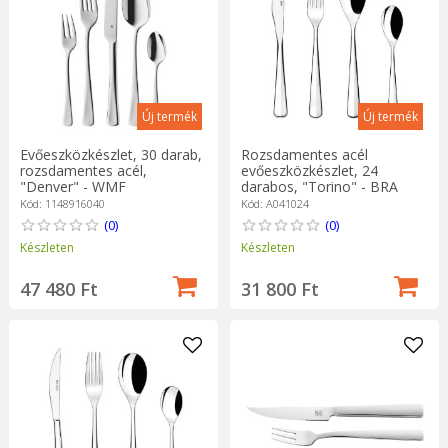
Új termék
Új termék
Evőeszközkészlet, 30 darab,
Rozsdamentes acél
rozsdamentes acél,
evőeszközkészlet, 24
"Denver" - WMF
darabos, "Torino" - BRA
Kód: 1148916040
Kód: A041024
(0)
(0)
Készleten
Készleten
47 480 Ft
31 800 Ft