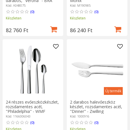
darabos, "Verona" - BRA
Monix
Kód: A048075
Kód: M190985
(0)
(0)
Készleten
Készleten
82 760 Ft
86 240 Ft
Új termék
24 részes evőeszközkészlet,
2 darabos halevőeszköz
rozsdamentes acél,
készlet, rozsdamentes acél,
"Philadelphia" - WMF
"Dinner" - Zwilling
Kód: 1166006043
Kód: 1000916
(0)
(0)
Készleten
Készleten