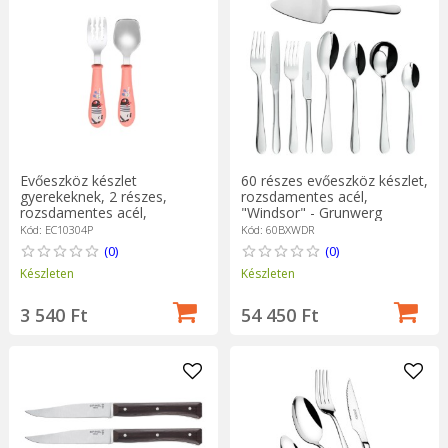
Evőeszköz készlet
60 részes evőeszköz készlet,
gyerekeknek, 2 részes,
rozsdamentes acél,
rozsdamentes acél,
"Windsor" - Grunwerg
rózsaszín, "INFANT"
Kód: EC10304P
Kód: 60BXWDR
termékcsalád - Cuitisan
(0)
(0)
Készleten
Készleten
3 540 Ft
54 450 Ft