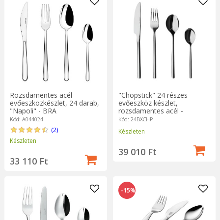
Rozsdamentes acél
"Chopstick" 24 részes
evőeszközkészlet, 24 darab,
evőeszköz készlet,
"Napoli" - BRA
rozsdamentes acél -
Grunwerg
Kód: A044024
Kód: 24BXCHP
(2)
Készleten
Készleten
39 010 Ft
33 110 Ft
-15%