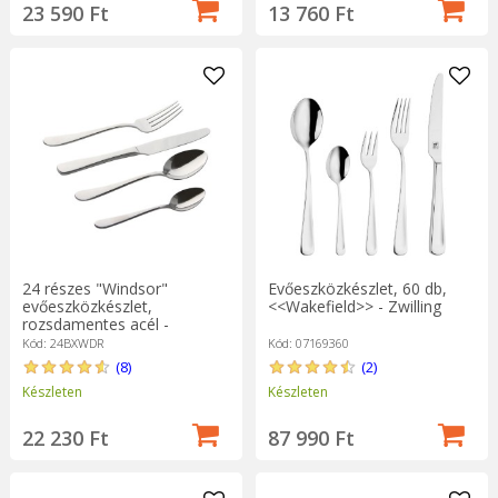
23 590 Ft
13 760 Ft
24 részes "Windsor"
Evőeszközkészlet, 60 db,
evőeszközkészlet,
<<Wakefield>> - Zwilling
rozsdamentes acél -
Grunwerg
Kód: 24BXWDR
Kód: 07169360
(8)
(2)
Készleten
Készleten
22 230 Ft
87 990 Ft