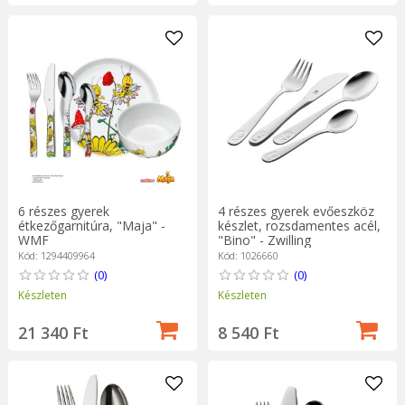
6 részes gyerek
4 részes gyerek evőeszköz
étkezőgarnitúra, "Maja" -
készlet, rozsdamentes acél,
WMF
"Bino" - Zwilling
Kód: 1294409964
Kód: 1026660
(0)
(0)
Készleten
Készleten
21 340 Ft
8 540 Ft