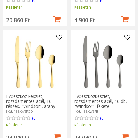
(0)
(0)
Készleten
Készleten
20 860 Ft
4 900 Ft
Evőeszköz készlet,
Evőeszközkészlet,
rozsdamentes acél, 16
rozsdamentes acél, 16 db,
részes, "Windsor", arany -
"Windsor", fekete -
Grunwerg
Grunwerg
Kód: 16BXWSRGD
Kód: 16BXWSRBK
(0)
(0)
Készleten
Készleten
24 040 Ft
24 040 Ft