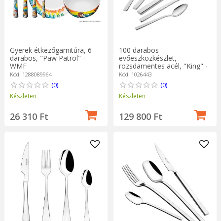
Gyerek étkezőgarnitúra, 6
100 darabos
darabos, "Paw Patrol" -
evőeszközkészlet,
WMF
rozsdamentes acél, "King" -
Zwilling
Kód: 1288089964
Kód: 1026443
(0)
(0)
Készleten
Készleten
26 310 Ft
129 800 Ft