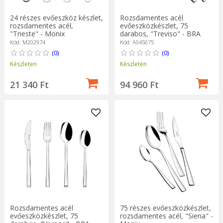
24 részes evőeszköz készlet,
Rozsdamentes acél
rozsdamentes acél,
evőeszközkészlet, 75
"Trieste" - Monix
darabos, "Treviso" - BRA
Kód: M202974
Kód: A045075
(0)
(0)
Készleten
Készleten
21 340 Ft
94 960 Ft
Rozsdamentes acél
75 részes evőeszközkészlet,
evőeszközkészlet, 75
rozsdamentes acél, "Siena" -