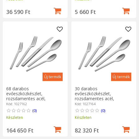
36 590 Ft
5 660 Ft
Új termék
Új termék
68 darabos
30 darabos
evőeszközkészlet,
evőeszközkészlet,
rozsdamentes acél,
rozsdamentes acél,
"Minimale", Hammered -
"Minimale", Hammered -
Kód: 1027162
Kód: 1027164
Zwilling
Zwilling
(0)
(0)
Készleten
Készleten
164 650 Ft
82 320 Ft