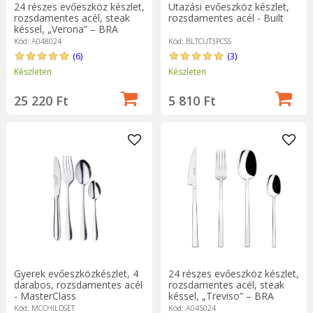
24 részes evőeszköz készlet,
Utazási evőeszköz készlet,
rozsdamentes acél, steak
rozsdamentes acél - Built
késsel, „Verona” – BRA
Kód: A048024
Kód: BLTCUT3PCSS
(6)
(3)
Készleten
Készleten
25 220 Ft
5 810 Ft
Gyerek evőeszközkészlet, 4
24 részes evőeszköz készlet,
darabos, rozsdamentes acél
rozsdamentes acél, steak
- MasterClass
késsel, „Treviso” – BRA
Kód: MCCHILDSET
Kód: A045024