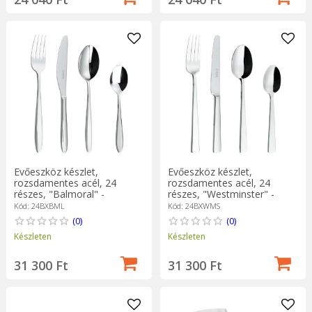
Evőeszköz készlet,
Evőeszköz készlet,
rozsdamentes acél, 24
rozsdamentes acél, 24
részes, "Balmoral" -
részes, "Westminster" -
Grunwerg
Grunwerg
Kód: 24BXBML
Kód: 24BXWMS
(0)
(0)
Készleten
Készleten
31 300 Ft
31 300 Ft