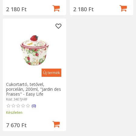
2 180 Ft
2 180 Ft
Új termék
Cukortartó, tetővel,
porcelán, 200ml, "Jardin des
Fraises" - Easy Life
Kód: 3407JARF
(0)
Készleten
7 670 Ft