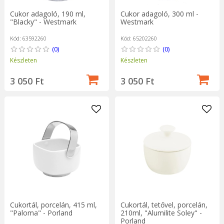
Cukor adagoló, 190 ml,
Cukor adagoló, 300 ml -
"Blacky" - Westmark
Westmark
Kód: 63592260
Kód: 65202260
(0)
(0)
Készleten
Készleten
3 050 Ft
3 050 Ft
Cukortál, porcelán, 415 ml,
Cukortál, tetővel, porcelán,
"Paloma" - Porland
210ml, "Alumilite Soley" -
Porland