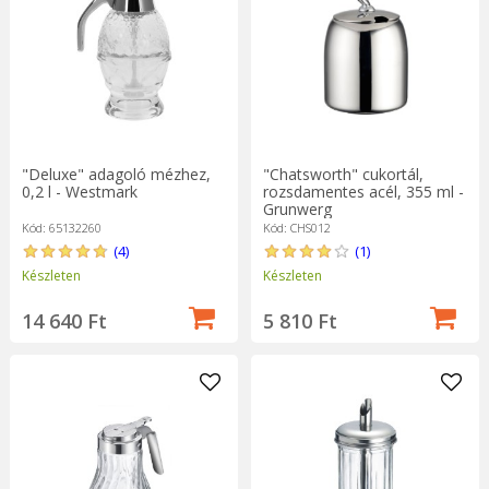
"Deluxe" adagoló mézhez,
"Chatsworth" cukortál,
0,2 l - Westmark
rozsdamentes acél, 355 ml -
Grunwerg
Kód: 65132260
Kód: CHS012
(4)
(1)
Készleten
Készleten
14 640 Ft
5 810 Ft