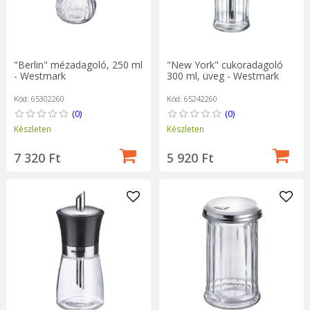
"Berlin" mézadagoló, 250 ml
"New York" cukoradagoló
- Westmark
300 ml, üveg - Westmark
Kód: 65302260
Kód: 65242260
(0)
(0)
Készleten
Készleten
7 320 Ft
5 920 Ft