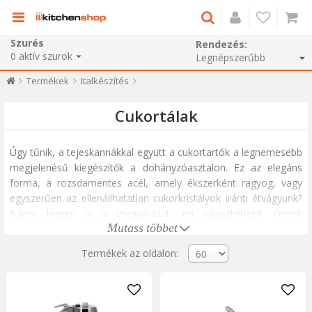
Szurés
Rendezés:
0
aktív szurok
Termékek
Italkészítés
Cukortálak
Úgy tűnik, a tejeskannákkal együtt a cukortartók a legnemesebb
megjelenésű kiegészítők a dohányzóasztalon. Ez az elegáns
forma, a rozsdamentes acél, amely ékszerként ragyog, vagy
egyszerűen az ellenállhatatlan cukorkristályok iránti étvágyunk?
Bármi legyen is a magyarázat, mi választottunk Önnek
Mutass többet
különleges, üvegből és rozsdamentes acélból készült
cukortartókat, kedvező áron.
Termékek az oldalon:
Édesítse meg kikapcsolódásának pillanatait a legelegánsabb
cukor- és mézadagolók, teáskanál-fedeles cukortálak és
tejszínhab-adagolók segítségével.