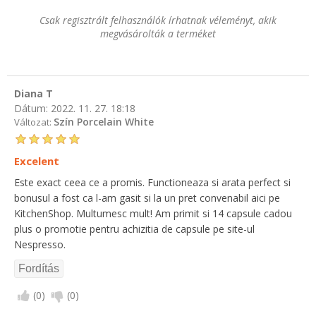
Csak regisztrált felhasználók írhatnak véleményt, akik
megvásárolták a terméket
Diana T
Dátum:
2022. 11. 27. 18:18
Szín Porcelain White
Változat:
Excelent
Este exact ceea ce a promis. Functioneaza si arata perfect si
bonusul a fost ca l-am gasit si la un pret convenabil aici pe
KitchenShop. Multumesc mult! Am primit si 14 capsule cadou
plus o promotie pentru achizitia de capsule pe site-ul
Nespresso.
(
0
)
(
0
)