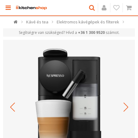
Kávé és tea
Elektromos kávégépek és filterek
Segítségre van szükséged? Hívd a
+36 1 300 9520
számot.