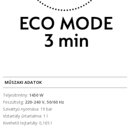
MŰSZAKI ADATOK
Teljesítmény:
1450 W
Feszültség:
220-240 V, 50/60 Hz
Szivattyú nyomása: 19 bar
Víztartály űrtartalma: 1 l
Kivehető tejtartály: 0,165 l