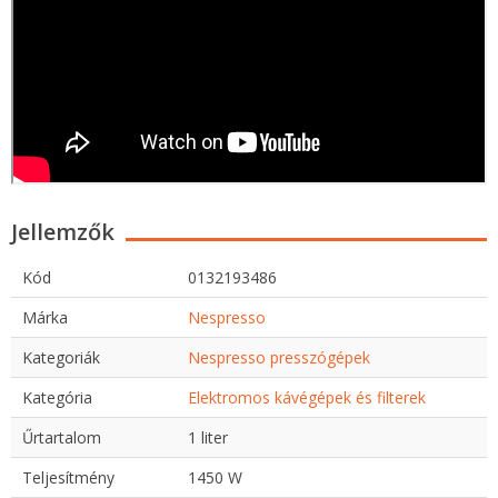
Jellemzők
Kód
0132193486
Márka
Nespresso
Kategoriák
Nespresso presszógépek
Kategória
Elektromos kávégépek és filterek
Űrtartalom
1 liter
Teljesítmény
1450 W