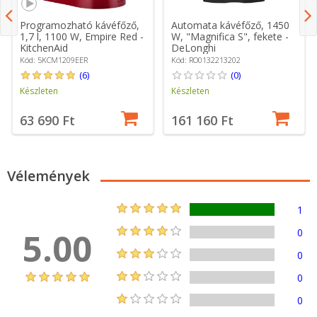
Programozható kávéfőző,
Automata kávéfőző, 1450
1,7 l, 1100 W, Empire Red -
W, "Magnifica S", fekete -
KitchenAid
DeLonghi
Kód: 5KCM1209EER
Kód: RO0132213202
(6)
(0)
Készleten
Készleten
63 690 Ft
161 160 Ft
Vélemények
1
5.00
0
0
0
0