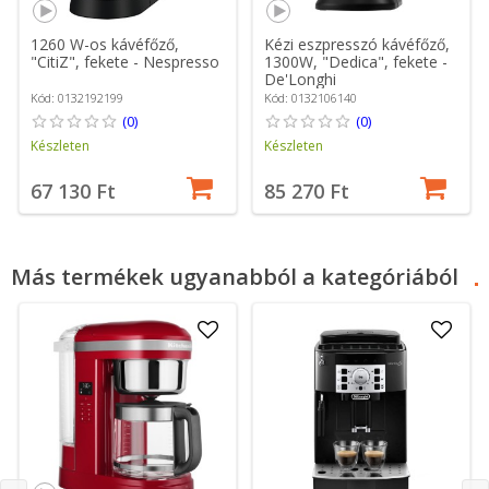
1260 W-os kávéfőző,
Kézi eszpresszó kávéfőző,
"CitiZ", fekete - Nespresso
1300W, "Dedica", fekete -
De'Longhi
Kód: 0132192199
Kód: 0132106140
(0)
(0)
Készleten
Készleten
67 130 Ft
85 270 Ft
Más termékek ugyanabból a kategóriából