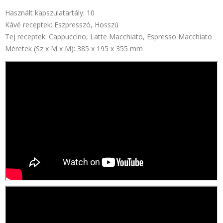
Használt kapszulatartály: 10
Kávé
receptek: Eszpresszó, Hosszú
Tej receptek:
Cappuccino, Latte Macchiato, Espresso Macchiato
Méretek (Sz x M x M): 385
x 195 x 355
mm