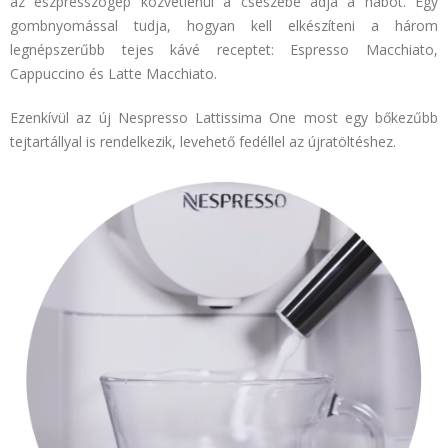
az eszpresszógép közvetlenül a csészébe adja a habot. Egy
gombnyomással tudja, hogyan kell elkészíteni a három
legnépszerűbb tejes kávé receptet: Espresso Macchiato,
Cappuccino és Latte Macchiato.
Ezenkívül az új Nespresso Lattissima One most egy bőkezűbb
tejtartállyal is rendelkezik, levehető fedéllel az újratöltéshez.