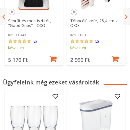
Seprűt és mostisztítót,
Többcélú kefe, 25,4 cm -
"Good Grips" - OXO
OXO
Kód: 1334480
Kód: 33881
(2)
(2)
Készleten
Készleten
5 170 Ft
2 990 Ft
Ügyfeleink még ezeket vásárolták