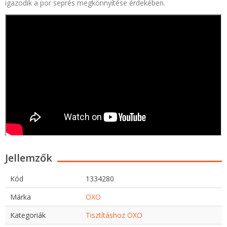
igazodik a por seprés megkönnyítése érdekében.
Jellemzők
Kód
1334280
Márka
OXO
Kategoriák
Tisztításhoz OXO