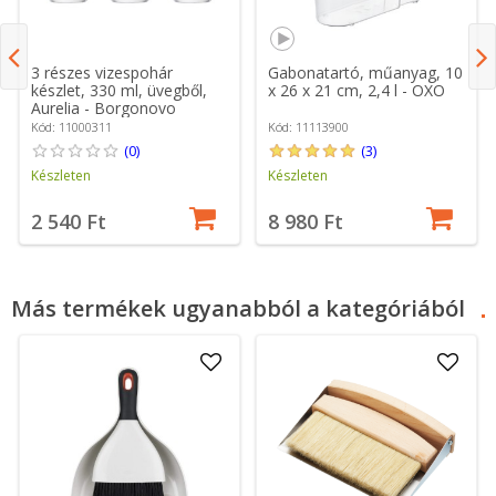
3 részes vizespohár
Gabonatartó, műanyag, 10
készlet, 330 ml, üvegből,
x 26 x 21 cm, 2,4 l - OXO
Aurelia - Borgonovo
Kód: 11000311
Kód: 11113900
(0)
(3)
Készleten
Készleten
2 540 Ft
8 980 Ft
Más termékek ugyanabból a kategóriából