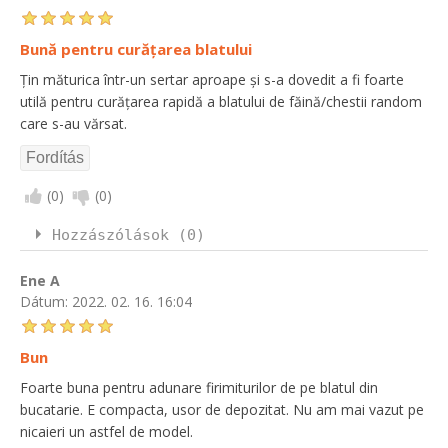
Bună pentru curățarea blatului
Țin măturica într-un sertar aproape și s-a dovedit a fi foarte
utilă pentru curățarea rapidă a blatului de făină/chestii random
care s-au vărsat.
(
0
)
(
0
)
Hozzászólások (0)
Ene A
Dátum:
2022. 02. 16. 16:04
Bun
Foarte buna pentru adunare firimiturilor de pe blatul din
bucatarie. E compacta, usor de depozitat. Nu am mai vazut pe
nicaieri un astfel de model.