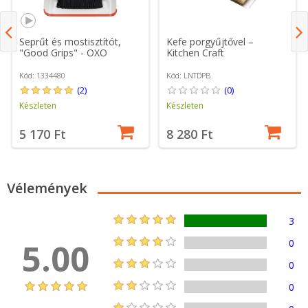
Seprűt és mostisztítót,
Kefe porgyűjtővel –
"Good Grips" - OXO
Kitchen Craft
Kód: 1334480
Kód: LNTDPB
(2)
(0)
Készleten
Készleten
5 170 Ft
8 280 Ft
Vélemények
3
5.00
0
0
0