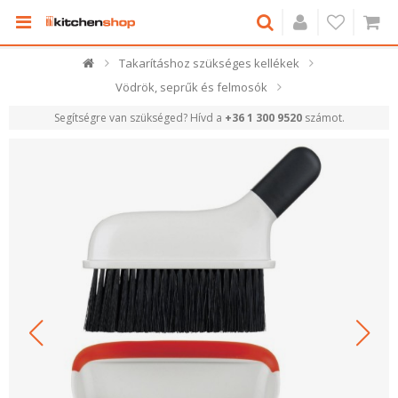
Takarításhoz szükséges kellékek
Vödrök, seprűk és felmosók
Segítségre van szükséged? Hívd a
+36 1 300 9520
számot.